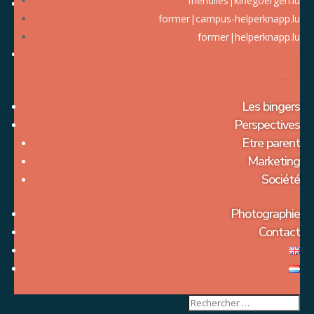
friendlies|kinegoergen.lu
former|campus-helperknapp.lu
former|helperknapp.lu
A propos de moi
CV en français
Les bingers
Perspectives
Etre parent
Marketing
Société
Photographie
Contact