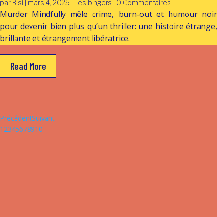
par
Bisi
|
mars 4, 2025
|
Les bingers
| 0 Commentaires
Murder Mindfully mêle crime, burn-out et humour noir
pour devenir bien plus qu’un thriller: une histoire étrange,
brillante et étrangement libératrice.
Read More
Précédent
Suivant
1
2
3
4
5
6
7
8
9
10