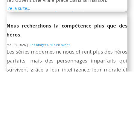
lire la suite...
Nous recherchons la compétence plus que des
héros
Mai 13, 2026
|
Les bingers
,
Mis en avant
Les séries modernes ne nous offrent plus des héros
parfaits, mais des personnages imparfaits qui
survivent grâce à leur intelligence, leur morale et
leur compétence.
lire la suite...
Les Oscars 2026 : entre espoir, humour et un
monde qui a encore besoin d’être réparé