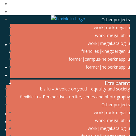
bisi.lu – A voice on youth, equality and society
flexible.lu – Perspectives on life, series and photography
Other projects
work|rockmega.lu
work|megaLab.lu
work|megakatalog.lu
A propos de moi
friendlies|kinegoergen.lu
CV en français
former|campus-helperknapp.lu
Les bingers
former|helperknapp.lu
Perspectives
Etre parent
bisi.lu – A voice on youth, equality and society
Marketing
flexible.lu – Perspectives on life, series and photography
Société
Other projects
work|rockmega.lu
Photographie
work|megaLab.lu
Contact
work|megakatalog.lu