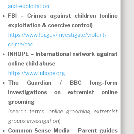
and-exploitation
FBI – Crimes against children (online
exploitation & coercive control)
https://www.fbi.gov/investigate/violent-
crime/cac
INHOPE – International network against
online child abuse
https://www.inhope.org
The Guardian / BBC long-form
investigations on extremist online
grooming
(search terms:
online grooming extremist
groups investigation
)
Common Sense Media – Parent guides