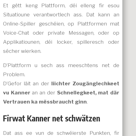
Et gëtt keng Plattform, déi elleng fir esou
Situatioune verantwortlech ass. Dat kann an
Online-Spiller geschéien, op Plattformen mat
Voice-Chat oder private Messagen, oder op
Applikatiounen, déi locker, spilleresch oder
sécher wierken.
D’Plattform u sech ass meeschtens net de
Problem.
D’Gefor läit an der
liichter Zougänglechkeet
vu Kanner
an an der
Schnellegkeet, mat där
Vertrauen ka mëssbraucht ginn
.
Firwat Kanner net schwätzen
Dat ass ee vun de schwéierste Punkten, fir