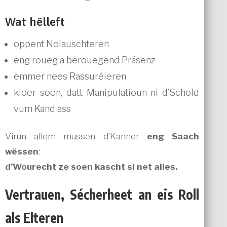
Wat hëlleft
oppent Nolauschteren
eng roueg a berouegend Präsenz
ëmmer nees Rassuréieren
kloer soen, datt Manipulatioun ni d’Schold
vum Kand ass
Virun allem mussen d’Kanner
eng Saach
wëssen
:
d’Wourecht ze soen kascht si net alles.
Vertrauen, Sécherheet an eis Roll
als Elteren