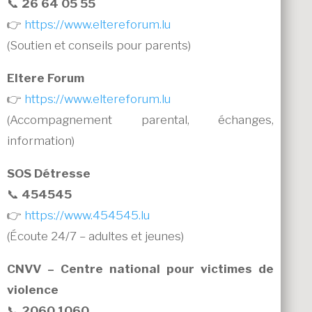
📞
26 64 05 55
👉
https://www.eltereforum.lu
(Soutien et conseils pour parents)
Eltere Forum
👉
https://www.eltereforum.lu
(Accompagnement parental, échanges,
information)
SOS Détresse
📞
454545
👉
https://www.454545.lu
(Écoute 24/7 – adultes et jeunes)
CNVV – Centre national pour victimes de
violence
📞
2060 1060