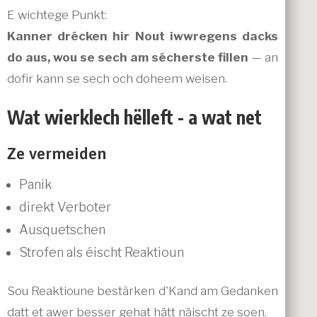
E wichtege Punkt:
Kanner drécken hir Nout iwwregens dacks
do aus, wou se sech am sécherste fillen
— an
dofir kann se sech och doheem weisen.
Wat wierklech hëlleft - a wat net
Ze vermeiden
Panik
direkt Verboter
Ausquetschen
Strofen als éischt Reaktioun
Sou Reaktioune bestàrken d'Kand am Gedanken
datt et awer besser gehat hätt näischt ze soen.