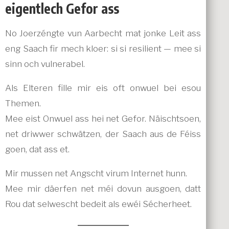
eigentlech Gefor ass
No Joerzéngte vun Aarbecht mat jonke Leit ass
eng Saach fir mech kloer: si si resilient — mee si
sinn och vulnerabel.
Als Elteren fille mir eis oft onwuel bei esou
Themen.
Mee eist Onwuel ass hei net Gefor. Näischtsoen,
net driwwer schwätzen, der Saach aus de Féiss
goen, dat ass et.
Mir mussen net Angscht virum Internet hunn.
Mee mir däerfen net méi dovun ausgoen, datt
Rou dat selwescht bedeit als ewéi Sécherheet.