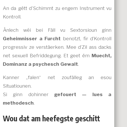
An da gëtt d'Schimmt zu engem Instrument vu
Kontroll.
Änlech wéi bei Fäll vu Sextorsioun ginn
Geheimnisser a Furcht
benotzt, fir d’Kontroll
progressiv ze verstäerken. Mee d’Zil ass dacks
net sexuell Befriddegung. Et geet ëm
Muecht,
Dominanz a psychesch Gewalt
.
Kanner „falen“ net zoufälleg an esou
Situatiounen.
Si ginn dohinner
gefouert — lues a
methodesch
.
Wou dat am heefegste geschitt