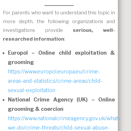
For parents who want to understand this topic in
more depth, the following organizations and
investigations provide
serious, well-
researched information
:
Europol – Online child exploitation &
grooming
https://www.europol.europa.eu/crime-
areas-and-statistics/crime-areas/child-
sexual-exploitation
National Crime Agency (UK) – Online
grooming & coercion
https://www.nationalcrimeagency.gov.uk/what-
we-do/crime-threats/child-sexual-abuse-