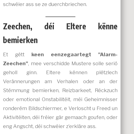
schwéier ass se ze duerchbriechen.
Zeechen, déi Eltere kënne
bemierken
Et gëtt
keen eenzegaartegt "Alarm-
Zeechen"
, mee verschidde Mustere solle seriö
geholl ginn. Eltere kënnen plëtzlech
Verännerungen am Verhalen oder an der
Stëmmung bemierken, Reizbarkeet, Réckzuch
oder emotional Onstabilitéit, méi Geheimnisser
ronderëm Bildschiermer, e Verloscht u Freed un
Aktivitéiten, déi fréier gär gemaach goufen, oder
eng Angscht, déi schwéier z’erkläre ass.