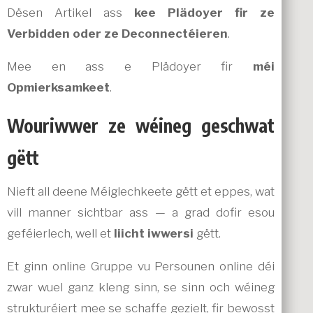
Dësen Artikel ass
kee Plädoyer fir ze
Verbidden oder ze Deconnectéieren
.
Mee en ass e Plädoyer fir
méi
Opmierksamkeet
.
Wouriwwer ze wéineg geschwat
gëtt
Nieft all deene Méiglechkeete gëtt et eppes, wat
vill manner sichtbar ass — a grad dofir esou
geféierlech, well et
liicht iwwersi
gëtt.
Et ginn online Gruppe vu Persounen online déi
zwar wuel ganz kleng sinn, se sinn och wéineg
strukturéiert mee se schaffe gezielt, fir bewosst