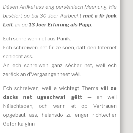
Dësen Artikel ass eng perséinlech Meenung. Hie
baséiert op bal 30 Joer Aarbecht
mat a fir jonk
Leit
, an op
13 Joer Erfarung als Papp
.
Ech schreiwen net aus Panik.
Ech schreiwen net fir ze soen, datt den Internet
schlecht ass.
An ech schreiwen ganz sécher net, well ech
zeréck an d’Vergaangenheet wëll.
Ech schreiwen, well e wichtegt Thema
vill ze
dacks net ugeschwat gëtt
— an well
Näischtsoen, och wann et op Vertrauen
opgebaut ass, heiansdo zu enger richtecher
Gefor ka ginn.