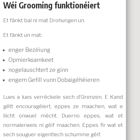
Wéi Grooming funktionéiert
Et fänkt bal ni mat Drohungen un.
Et fänkt un mat:
enger Bezéiung
Opmierksamkeet
nogelauschtert ze ginn
engem Gefill vunn Dobaigéhéieren
Lues a lues verréckele sech d’Grenzen. E Kand
gëtt encouragéiert, eppes ze maachen, wat e
liicht onwuel mécht. Duerno eppes, wat et
normalerweis ni géif maachen. Eppes fir wat et
sech souguer eigentlech schumme géif.