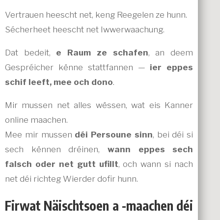
Vertrauen heescht net, keng Reegelen ze hunn.
Sécherheet heescht net Iwwerwaachung.
Dat bedeit,
e Raum ze schafen
, an deem
Gespréicher kënne stattfannen —
ier eppes
schif leeft, mee och dono
.
Mir mussen net alles wëssen, wat eis Kanner
online maachen.
Mee mir mussen
déi Persoune sinn
, bei déi si
sech kënnen dréinen,
wann eppes sech
falsch oder net gutt ufillt
, och wann si nach
net déi richteg Wierder dofir hunn.
Firwat Näischtsoen a -maachen déi