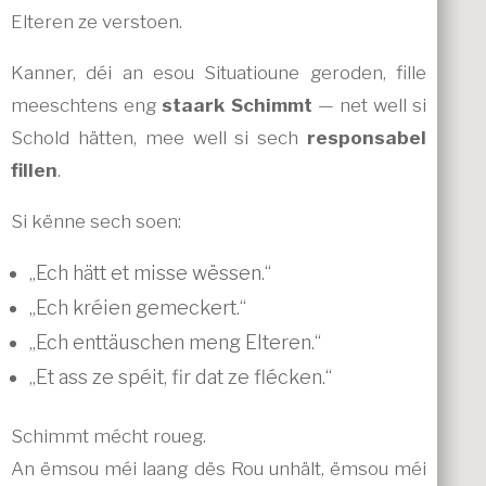
Elteren ze verstoen.
Kanner, déi an esou Situatioune geroden, fille
meeschtens eng
staark Schimmt
— net well si
Schold hätten, mee well si sech
responsabel
fillen
.
Si kënne sech soen:
„Ech hätt et misse wëssen.“
„Ech kréien gemeckert.“
„Ech enttäuschen meng Elteren.“
„Et ass ze spéit, fir dat ze flécken.“
Schimmt mécht roueg.
An ëmsou méi laang dës Rou unhält, ëmsou méi