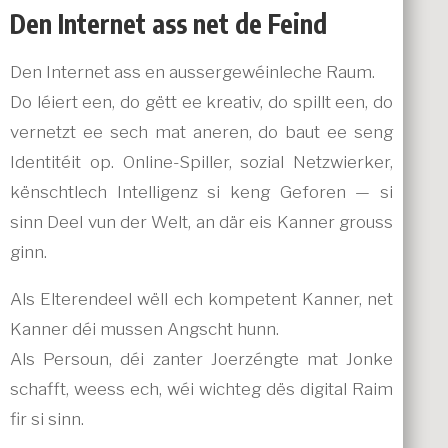
Den Internet ass net de Feind
Den Internet ass en aussergewéinleche Raum.
Do léiert een, do gëtt ee kreativ, do spillt een, do
vernetzt ee sech mat aneren, do baut ee seng
Identitéit op. Online-Spiller, sozial Netzwierker,
kënschtlech Intelligenz si keng Geforen — si
sinn Deel vun der Welt, an där eis Kanner grouss
ginn.
Als Elterendeel wëll ech kompetent Kanner, net
Kanner déi mussen Angscht hunn.
Als Persoun, déi zanter Joerzéngte mat Jonke
schafft, weess ech, wéi wichteg dës digital Raim
fir si sinn.