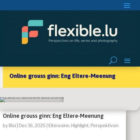
Online grouss ginn: Eng Eltere-Meenung
Online grouss ginn: Eng Eltere-Meenung
by
Bisi
|
Dec 16, 2025
|
Elteresinn
,
Highlight
,
Perspektiven