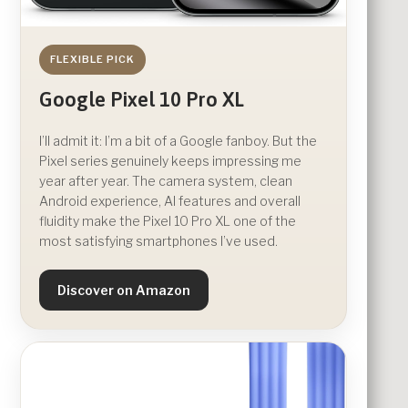
FLEXIBLE PICK
Google Pixel 10 Pro XL
I’ll admit it: I’m a bit of a Google fanboy. But the
Pixel series genuinely keeps impressing me
year after year. The camera system, clean
Android experience, AI features and overall
fluidity make the Pixel 10 Pro XL one of the
most satisfying smartphones I’ve used.
Discover on Amazon