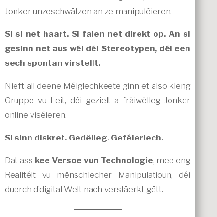
Jonker unzeschwätzen an ze manipuléieren.
Si si net haart. Si falen net direkt op. An si
gesinn net aus wéi déi Stereotypen, déi een
sech spontan virstellt.
Nieft all deene Méiglechkeete ginn et also kleng
Gruppe vu Leit, déi gezielt a fräiwëlleg Jonker
online viséieren.
Si sinn diskret. Gedëlleg. Geféierlech.
Dat ass
kee Versoe vun Technologie
, mee eng
Realitéit vu mënschlecher Manipulatioun, déi
duerch d’digital Welt nach verstäerkt gëtt.