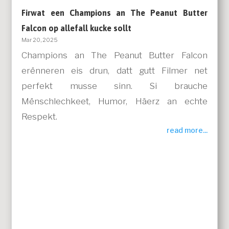
Firwat een Champions an The Peanut Butter
Falcon op allefall kucke sollt
Mar 20, 2025
Champions an The Peanut Butter Falcon
erënneren eis drun, datt gutt Filmer net
perfekt musse sinn. Si brauche
Mënschlechkeet, Humor, Häerz an echte
Respekt.
read more...