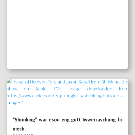
“Shrinking” war esou eng gutt Iwwerraschung fir
mech.