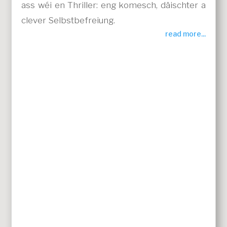
ass wéi en Thriller: eng komesch, däischter a
clever Selbstbefreiung.
read more...