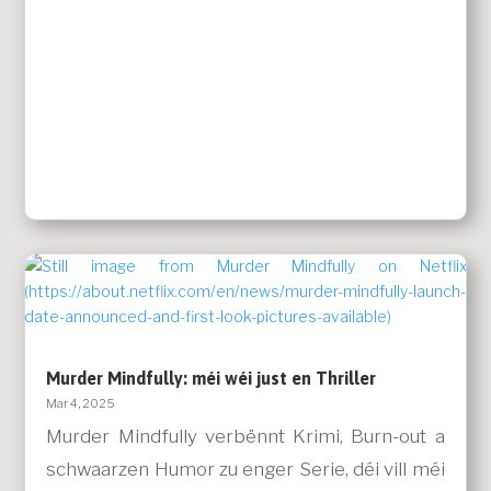
Murder Mindfully: méi wéi just en Thriller
Mar 4, 2025
Murder Mindfully verbënnt Krimi, Burn-out a
schwaarzen Humor zu enger Serie, déi vill méi