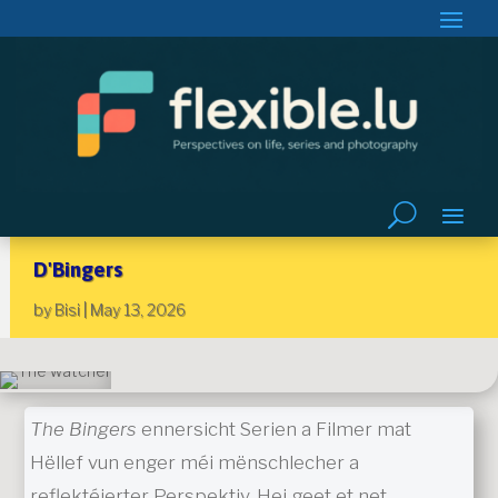
D'Bingers
by
Bisi
|
May 13, 2026
The Bingers
ennersicht Serien a Filmer mat
Hëllef vun enger méi mënschlecher a
reflektéierter Perspektiv. Hei geet et net