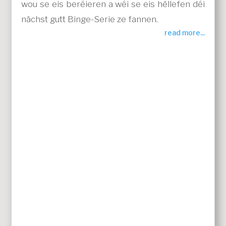
wou se eis beréieren a wéi se eis hëllefen déi
nächst gutt Binge-Serie ze fannen.
read more...