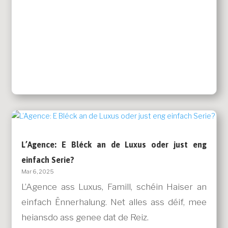
L’Agence: E Bléck an de Luxus oder just eng
einfach Serie?
Mar 6, 2025
L’Agence ass Luxus, Famill, schéin Haiser an
einfach Ënnerhalung. Net alles ass déif, mee
heiansdo ass genee dat de Reiz.