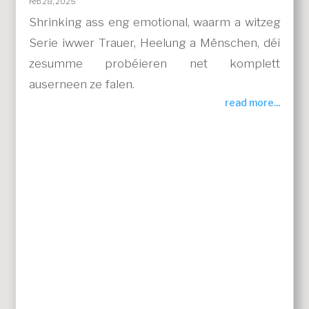
Feb 28, 2025
Shrinking ass eng emotional, waarm a witzeg
Serie iwwer Trauer, Heelung a Mënschen, déi
zesumme probéieren net komplett
auserneen ze falen.
read more...