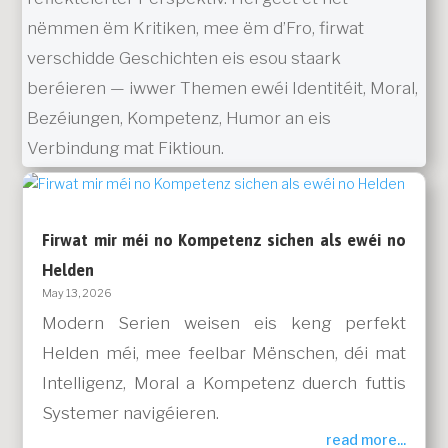
nëmmen ëm Kritiken, mee ëm d’Fro, firwat
verschidde Geschichten eis esou staark
beréieren — iwwer Themen ewéi Identitéit, Moral,
Bezéiungen, Kompetenz, Humor an eis
Verbindung mat Fiktioun.
Firwat mir méi no Kompetenz sichen als ewéi no
Helden
May 13, 2026
Modern Serien weisen eis keng perfekt
Helden méi, mee feelbar Mënschen, déi mat
Intelligenz, Moral a Kompetenz duerch futtis
Systemer navigéieren.
read more...