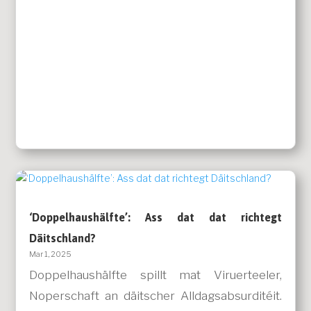
‘Doppelhaushälfte’: Ass dat dat richtegt
Däitschland?
Mar 1, 2025
Doppelhaushälfte spillt mat Viruerteeler,
Noperschaft an däitscher Alldagsabsurditéit.