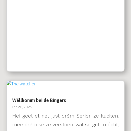
Wëllkomm bei de Bingers
Feb 28, 2025
Hei geet et net just drëm Serien ze kucken,
mee drëm se ze verstoen: wat se gutt mécht,