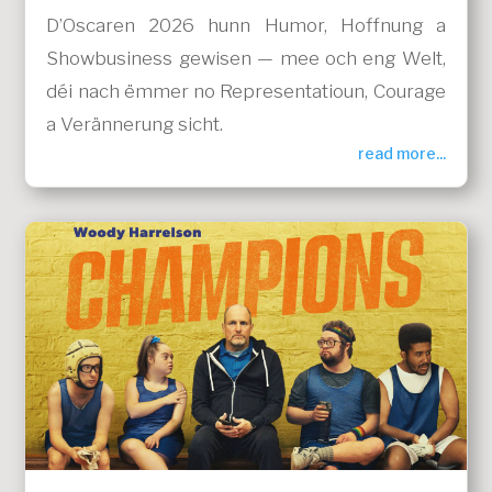
D’Oscaren 2026 hunn Humor, Hoffnung a
Showbusiness gewisen — mee och eng Welt,
déi nach ëmmer no Representatioun, Courage
a Verännerung sicht.
read more...