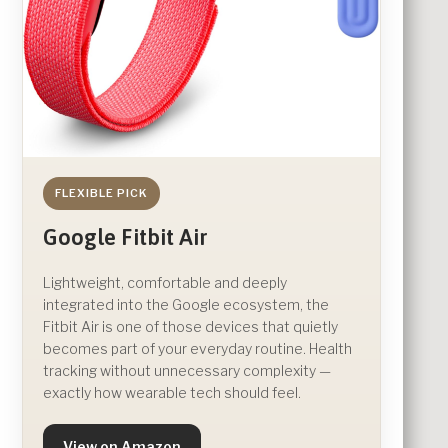
FLEXIBLE PICK
Google Fitbit Air
Lightweight, comfortable and deeply
integrated into the Google ecosystem, the
Fitbit Air is one of those devices that quietly
becomes part of your everyday routine. Health
tracking without unnecessary complexity —
exactly how wearable tech should feel.
View on Amazon