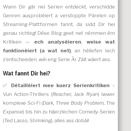
Wann Dir gär nei Serien entdeckt, verschidde
Genren ausprobéiert a verstoppte Pärelen op
Streaming-Plattformen fannt, da sidd Dir hei
genau richteg! Dëse Blog geet net nëmmen ëm
Kritiken —
ech analyséieren
,
weise wat
funktionéiert (a wat net)
, an hëllefen Iech
z'entscheeden, wéi eng Serie Är Zäit wäert ass.
Wat fannt Dir hei?
✅
Détailléiert mee kuerz Serienkritiken
–
Vun Action-Thrillers (
Reacher, Jack Ryan
) iwwer
komplexe Sci-Fi (
Dark, Three Body Problem, The
Expanse
) bis hin zu häerzlechen Comedy-Serien
(
Ted Lasso, Shrinking
), alles ass dobäi!