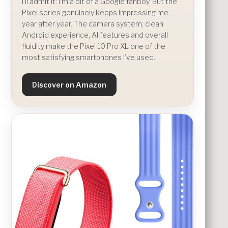
I’ll admit it: I’m a bit of a Google fanboy. But the
Pixel series genuinely keeps impressing me
year after year. The camera system, clean
Android experience, AI features and overall
fluidity make the Pixel 10 Pro XL one of the
most satisfying smartphones I’ve used.
Discover on Amazon