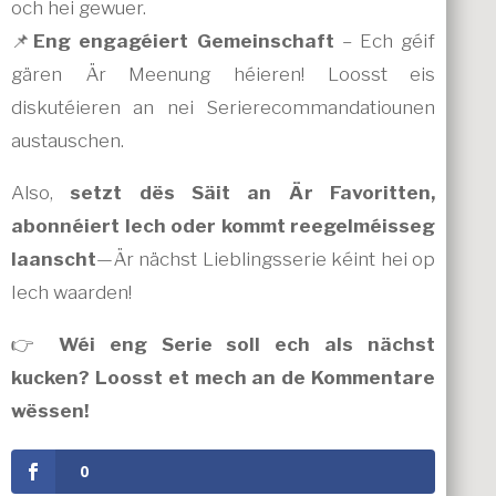
och hei gewuer.
📌
Eng engagéiert Gemeinschaft
– Ech géif
gären Är Meenung héieren! Loosst eis
diskutéieren an nei Serierecommandatiounen
austauschen.
Also,
setzt dës Säit an Är Favoritten,
abonnéiert Iech oder kommt reegelméisseg
laanscht
—Är nächst Lieblingsserie kéint hei op
Iech waarden!
👉
Wéi eng Serie soll ech als nächst
kucken? Loosst et mech an de Kommentare
wëssen!
0