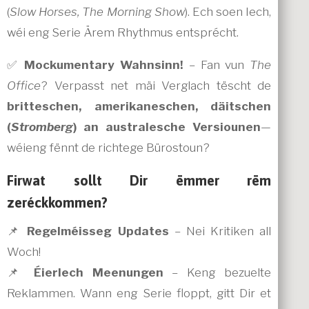
(
Slow Horses, The Morning Show
). Ech soen Iech,
wéi eng Serie Ärem Rhythmus entsprécht.
✅
Mockumentary Wahnsinn!
– Fan vun
The
Office
? Verpasst net mäi Verglach tëscht de
britteschen, amerikaneschen, däitschen
(
Stromberg
) an australesche Versiounen
—
wéieng fënnt de richtege Bürostoun?
Firwat sollt Dir ëmmer rëm
zeréckkommen?
📌
Regelméisseg Updates
– Nei Kritiken all
Woch!
📌
Éierlech Meenungen
– Keng bezuelte
Reklammen. Wann eng Serie floppt, gitt Dir et