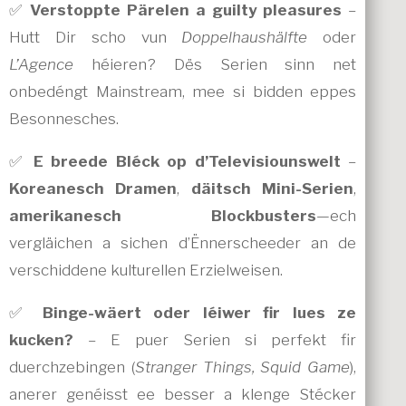
✅
Verstoppte Pärelen a guilty pleasures
–
Hutt Dir scho vun
Doppelhaushälfte
oder
L’Agence
héieren? Dës Serien sinn net
onbedéngt Mainstream, mee si bidden eppes
Besonnesches.
✅
E breede Bléck op d’Televisiounswelt
–
Koreanesch Dramen
,
däitsch Mini-Serien
,
amerikanesch Blockbusters
—ech
vergläichen a sichen d’Ënnerscheeder an de
verschiddene kulturellen Erzielweisen.
✅
Binge-wäert oder léiwer fir lues ze
kucken?
– E puer Serien si perfekt fir
duerchzebingen (
Stranger Things, Squid Game
),
anerer genéisst ee besser a klenge Stécker