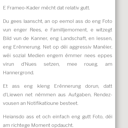
E Frameo-Kader mécht dat relativ gutt.
Du gees laanscht, an op eemol ass do eng Foto
vun enger Rees, e Familljemoment, e witzegt
Bild vun de Kanner, eng Landschaft, en Iessen,
eng Erënnerung. Net op déi aggressiv Manéier,
wéi sozial Medien engem ëmmer nees eppes
virun d’Nues setzen, mee roueg, am
Hannergrond.
Et ass eng kleng Erënnerung dorun, datt
d’Liewen net nëmmen aus Aufgaben, Rendez-
vousen an Notifikatioune besteet.
Heiansdo ass et och einfach eng gutt Foto, déi
am richtege Moment opdaucht.