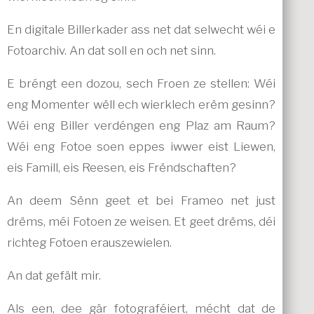
En digitale Billerkader ass net dat selwecht wéi e
Fotoarchiv. An dat soll en och net sinn.
E bréngt een dozou, sech Froen ze stellen: Wéi
eng Momenter wëll ech wierklech erëm gesinn?
Wéi eng Biller verdéngen eng Plaz am Raum?
Wéi eng Fotoe soen eppes iwwer eist Liewen,
eis Famill, eis Reesen, eis Frëndschaften?
An deem Sënn geet et bei Frameo net just
drëms, méi Fotoen ze weisen. Et geet drëms, déi
richteg Fotoen erauszewielen.
An dat gefält mir.
Als een, dee gär fotograféiert, mécht dat de