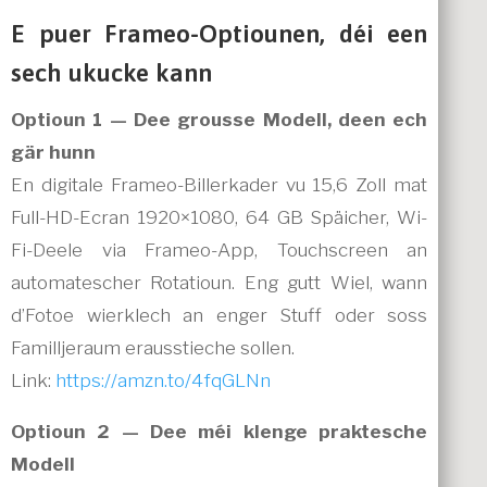
E puer Frameo-Optiounen, déi een
sech ukucke kann
Optioun 1 — Dee grousse Modell, deen ech
gär hunn
En digitale Frameo-Billerkader vu 15,6 Zoll mat
Full-HD-Ecran 1920×1080, 64 GB Späicher, Wi-
Fi-Deele via Frameo-App, Touchscreen an
automatescher Rotatioun. Eng gutt Wiel, wann
d’Fotoe wierklech an enger Stuff oder soss
Familljeraum erausstieche sollen.
Link:
https://amzn.to/4fqGLNn
Optioun 2 — Dee méi klenge praktesche
Modell