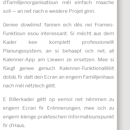
d’Familljenorganisatioun méi einfach maache
soll — an net nach e weidere Projet ginn.
Genee dowéinst fannen ech dës nei Frameo-
Funktioun esou interessant. Si mécht aus dem
Kader kee komplett professionellt
Planungssystem, an si behaapt och net, all
Kalenner-App am Liewen ze ersetzen. Mee si
füegt genee genuch Kalenner-Funktionalitéit
dobäi, fir datt den Ecran an engem Familljenhaus
nach méi nëtzlech gëtt.
E Billerkader gëtt op eemol net nëmmen zu
engem Ecran fir Erënnerungen, mee och zu
engem klenge prakteschen Informatiounspunkt
fir d’Haus.