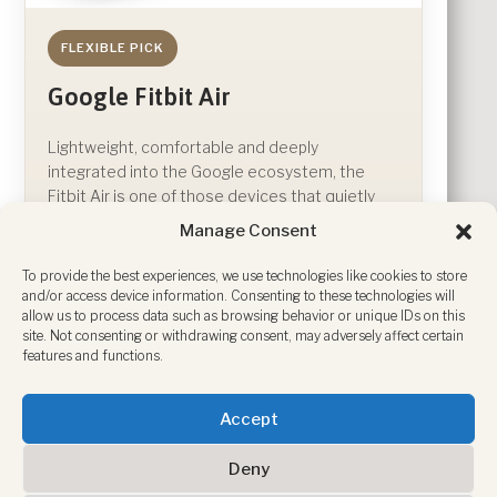
FLEXIBLE PICK
Google Fitbit Air
Lightweight, comfortable and deeply
integrated into the Google ecosystem, the
Fitbit Air is one of those devices that quietly
becomes part of your everyday routine. Health
Manage Consent
tracking without unnecessary complexity —
exactly how wearable tech should feel.
To provide the best experiences, we use technologies like cookies to store
and/or access device information. Consenting to these technologies will
allow us to process data such as browsing behavior or unique IDs on this
View on Amazon
site. Not consenting or withdrawing consent, may adversely affect certain
features and functions.
Accept
Deny