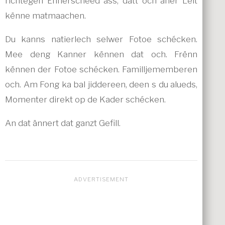
richtegen Ënnerscheed ass, datt och aner Leit
kënne matmaachen.
Du kanns natierlech selwer Fotoe schécken.
Mee deng Kanner kënnen dat och. Frënn
kënnen der Fotoe schécken. Familljememberen
och. Am Fong ka bal jiddereen, deen s du alueds,
Momenter direkt op de Kader schécken.
An dat ännert dat ganzt Gefill.
ADVERTISEMENT