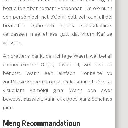
bezuelten Abonnement verbonnen. Bis elo hunn
ech perséinlech net d’Gefill, datt ech ouni all déi
bezuelten Optiounen eppes Spektakuläres
verpassen, mee et ass gutt, dat virum Kaf ze
wëssen.
An drëttens hänkt de richtege Wäert, wéi bei all
connectéierten Objet, dovun of, wéi een en
benotzt. Wann een einfach Honnerte vu
zoufällege Fotoen drop schéckt, kann et séier zu
visuellem Kaméidi ginn. Wann een awer
bewosst auswielt, kann et eppes ganz Schéines
ginn.
Meng Recommandatioun