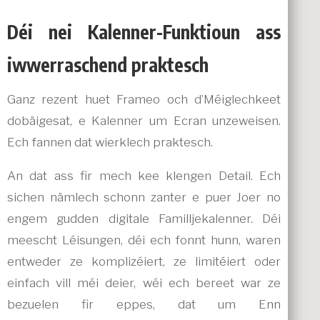
Déi nei Kalenner-Funktioun ass
iwwerraschend praktesch
Ganz rezent huet Frameo och d’Méiglechkeet
dobäigesat, e Kalenner um Ecran unzeweisen.
Ech fannen dat wierklech praktesch.
An dat ass fir mech kee klengen Detail. Ech
sichen nämlech schonn zanter e puer Joer no
engem gudden digitale Familljekalenner. Déi
meescht Léisungen, déi ech fonnt hunn, waren
entweder ze komplizéiert, ze limitéiert oder
einfach vill méi deier, wéi ech bereet war ze
bezuelen fir eppes, dat um Enn