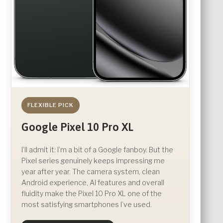
FLEXIBLE PICK
Google Pixel 10 Pro XL
I’ll admit it: I’m a bit of a Google fanboy. But the
Pixel series genuinely keeps impressing me
year after year. The camera system, clean
Android experience, AI features and overall
fluidity make the Pixel 10 Pro XL one of the
most satisfying smartphones I’ve used.