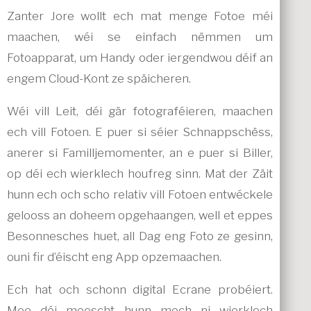
Zanter Jore wollt ech mat menge Fotoe méi
maachen, wéi se einfach nëmmen um
Fotoapparat, um Handy oder iergendwou déif an
engem Cloud-Kont ze späicheren.
Wéi vill Leit, déi gär fotograféieren, maachen
ech vill Fotoen. E puer si séier Schnappschëss,
anerer si Familljemomenter, an e puer si Biller,
op déi ech wierklech houfreg sinn. Mat der Zäit
hunn ech och scho relativ vill Fotoen entwéckele
gelooss an doheem opgehaangen, well et eppes
Besonnesches huet, all Dag eng Foto ze gesinn,
ouni fir d’éischt eng App opzemaachen.
Ech hat och schonn digital Ecrane probéiert.
Mee déi meescht hunn mech ni wierklech