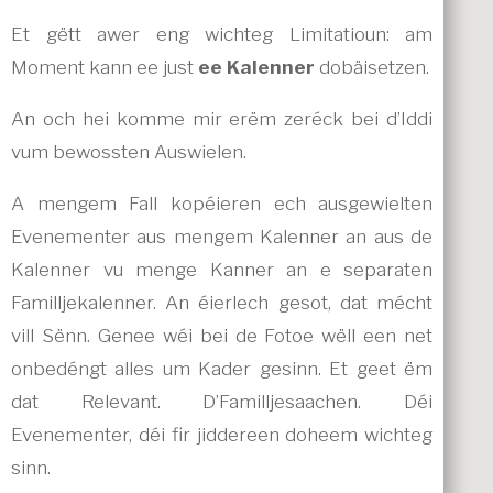
Et gëtt awer eng wichteg Limitatioun: am
Moment kann ee just
ee Kalenner
dobäisetzen.
An och hei komme mir erëm zeréck bei d’Iddi
vum bewossten Auswielen.
A mengem Fall kopéieren ech ausgewielten
Evenementer aus mengem Kalenner an aus de
Kalenner vu menge Kanner an e separaten
Familljekalenner. An éierlech gesot, dat mécht
vill Sënn. Genee wéi bei de Fotoe wëll een net
onbedéngt alles um Kader gesinn. Et geet ëm
dat Relevant. D’Familljesaachen. Déi
Evenementer, déi fir jiddereen doheem wichteg
sinn.