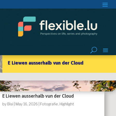
E Liewen ausserhalb vun der Cloud
E Liewen ausserhalb vun der Cloud
by
Bisi
|
May 16, 2026
|
Fotografie
,
Highlight