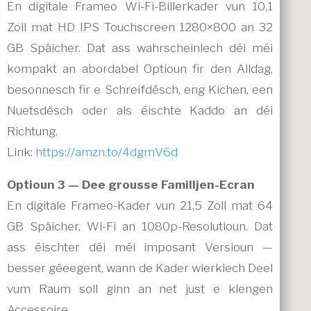
En digitale Frameo Wi-Fi-Billerkader vun 10,1
Zoll mat HD IPS Touchscreen 1280×800 an 32
GB Späicher. Dat ass wahrscheinlech déi méi
kompakt an abordabel Optioun fir den Alldag,
besonnesch fir e Schreifdësch, eng Kichen, een
Nuetsdësch oder als éischte Kaddo an déi
Richtung.
Link:
https://amzn.to/4dgmV6d
Optioun 3 — Dee grousse Familljen-Ecran
En digitale Frameo-Kader vun 21,5 Zoll mat 64
GB Späicher, Wi-Fi an 1080p-Resolutioun. Dat
ass éischter déi méi imposant Versioun —
besser gëeegent, wann de Kader wierklech Deel
vum Raum soll ginn an net just e klengen
Accessoire.