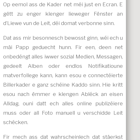
Op eemol ass de Kader net méi just en Ecran. E
gëtt zu enger klenger lieweger Fënster an
d’Liewe vun de Leit, déi domat verbonne sinn.
Dat ass mir besonnesch bewosst ginn, wéi ech u
mäi Papp geduecht hunn. Fir een, deen net
onbedéngt alles iwwer sozial Medien, Messagen,
gedeelt Alben oder endlos Notifikatioune
matverfollege kann, kann esou e connectéierte
Billerkader e ganz schéine Kaddo sinn. Hie kritt
esou nach ëmmer e klengen Abléck an eisen
Alldag, ouni datt ech alles online publizéiere
muss oder all Foto manuell u verschidde Leit
schécken.
Fir mech ass dat wahrscheinlech dat stäerkst