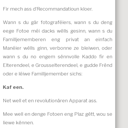
Fir mech ass d’Recommandatioun kloer.
Wann s du gär fotograféiers, wann s du deng
eege Fotoe méi dacks wëlls gesinn, wann s du
Familljememberen eng privat an einfach
Manéier wëlls ginn, verbonne ze bleiwen, oder
wann s du no engem sënnvolle Kaddo fir en
Elterendeel, e Grousselterendeel, e gudde Frënd
oder e léiwe Familljemember sichs:
Kaf een.
Net well et en revolutionären Apparat ass.
Mee well en denge Fotoen eng Plaz gëtt, wou se
liewe kënnen.