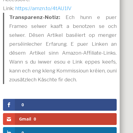
Link:
https://amzn.to/4tAU1lV
Transparenz-Notiz:
Ech hunn e puer
Frameo selwer kaaft a benotzen se och
selwer. Dësen Artikel baséiert op menger
perséinlecher Erfarung. E puer Linken an
dësem Artikel sinn Amazon-Affiliate-Links.
Wann s du iwwer esou e Link eppes keefs,
kann ech eng kleng Kommissioun kréien, ouni
zousätzlech Käschte fir dech.
0
Gmail
0
0