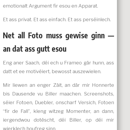
emotionalt Argument fir esou en Apparat.
Et ass privat. Et ass einfach. Et ass perséinlech.
Net all Foto muss gewise ginn —
an dat ass gutt esou
Eng aner Saach, déi ech u Frameo gär hunn, ass
datt et ee motivéiert, bewosst auszewielen.
Mir liewen an enger Zäit, an där mir Honnerte
bis Dausende vu Biller maachen. Screenshots,
séier Fotoen, Duebler, onscharf Versich, Fotoen
“fir de Fall”, kleng witzeg Momenter, an dann,
iergendwou dotëscht, déi Biller, op déi mir
wierklech houfreg sinn.