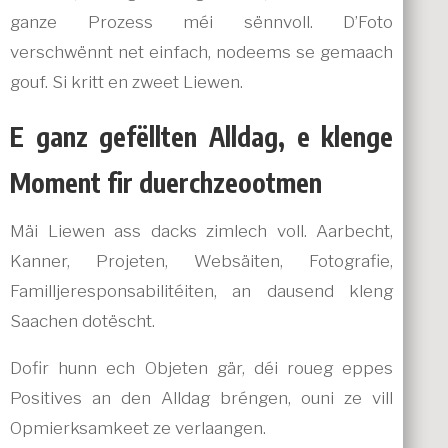
ganze Prozess méi sënnvoll. D’Foto
verschwënnt net einfach, nodeems se gemaach
gouf. Si kritt en zweet Liewen.
E ganz gefëllten Alldag, e klenge
Moment fir duerchzeootmen
Mäi Liewen ass dacks zimlech voll. Aarbecht,
Kanner, Projeten, Websäiten, Fotografie,
Familljeresponsabilitéiten, an dausend kleng
Saachen dotëscht.
Dofir hunn ech Objeten gär, déi roueg eppes
Positives an den Alldag bréngen, ouni ze vill
Opmierksamkeet ze verlaangen.