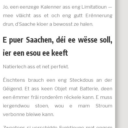
Jo, een eenzege Kalenner ass eng Limitatioun —
mee vläicht ass et och eng gutt Erënnerung
drun, d’Saache kloer a bewosst ze halen.
E puer Saachen, déi ee wësse soll,
ier een esou ee keeft
Natierlech ass et net perfekt.
Éischtens brauch een eng Steckdous an der
Géigend. Et ass keen Objet mat Batterie, deen
een ëmmer fräi ronderëm réckele kann. E muss
iergendwou stoen, wou e mam Stroum
verbonne bleiwe kann.
Zweetens si verschidde Funktioune mat engem