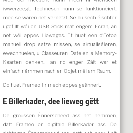
iwwerzeegt. Technesch hunn se funktionéiert,
mee se waren net vernetzt. Se hu sech éischter
ugefillt wéi en USB-Stick mat engem Ecran, an
net wéi eppes Lieweges. Et huet een d’Fotoe
manuell drop setze missen, se aktualiséieren,
ewechhuelen, u Classeuren, Dateien a Memory-
Kaarten denken… an no enger Zäit war et
einfach nëmmen nach en Objet méi am Raum.
Do huet Frameo fir mech eppes geännert.
E Billerkader, dee lieweg gëtt
De groussen Ënnerscheed ass net nëmmen,
datt Frameo en digitale Billerkader ass. De