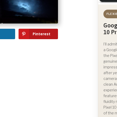
FLEXI
Goog
10 P
Pinterest
I’ll admi
a Googl
the Pixe
genuine
impress
after ye
camera
clean A
experie
feature
fluidit
Pixel 1
of the 