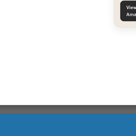
View
Ama