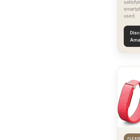
satisfyi
smartph
used.
Disc
Ama
FLEXI