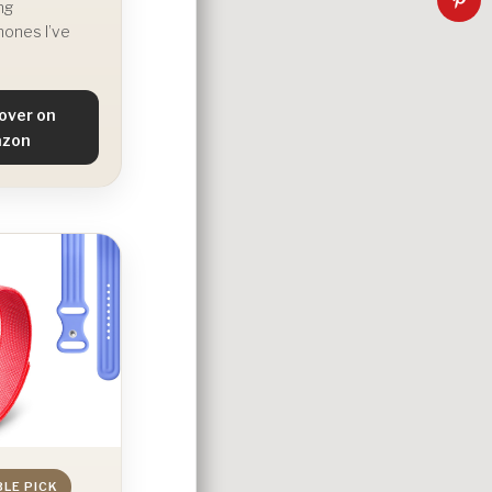
ng
ones I’ve
over on
zon
BLE PICK