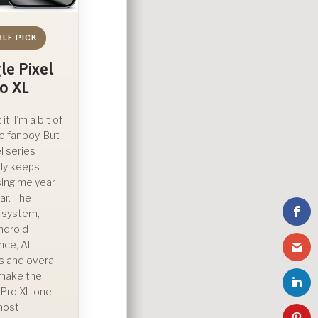
BLE PICK
le Pixel
ro XL
t it: I’m a bit of
e fanboy. But
l series
ly keeps
ing me year
ar. The
 system,
ndroid
nce, AI
s and overall
y make the
0 Pro XL one
most