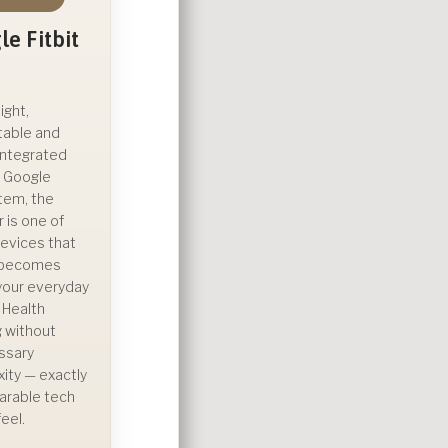
e Fitbit
ight,
table and
integrated
e Google
tem, the
ir is one of
evices that
y becomes
 your everyday
. Health
g without
ssary
ity — exactly
arable tech
eel.