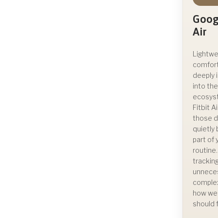
Googl
Air
Lightwe
comfor
deeply 
into th
ecosys
Fitbit A
those d
quietl
part of
routine
trackin
unnece
complex
how we
should f