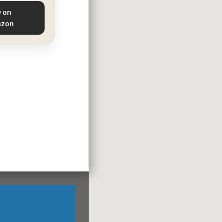
 on
zon