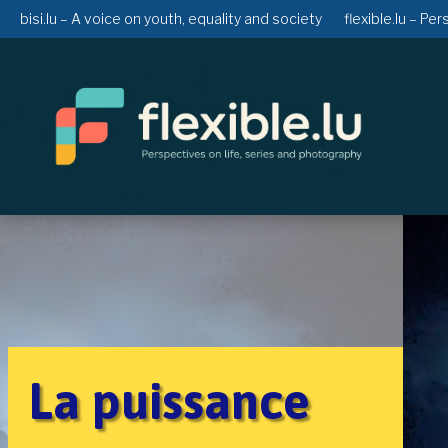
bisi.lu – A voice on youth, equality and society
flexible.lu – Pe
La puissance